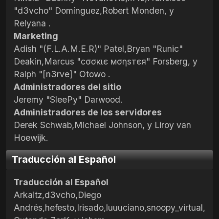
"d3vcho" Domínguez,Robert Monden, y
Relyana .
Marketing
Adish "(F.L.A.M.E.R)" Patel,Bryan "Runic"
Deakin,Marcus "cσσкιє мσηѕтєя" Forsberg, y
Ralph "[n3rve]" Otowo .
Administradores del sitio
Jeremy "SleePy" Darwood.
Administradores de los servidores
Derek Schwab,Michael Johnson, y Liroy van
Hoewijk.
Traducción al Español
Traducción al Español
Arkaitz,d3vcho,Diego
Andrés,hefesto,Irisado,luuuciano,snoopy_virtual,R