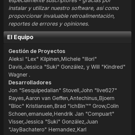
especialmente suscriptores - gracias por
instalar y utilizar nuestro software, así como
proporcionar invaluable retroalimentación,
reportes de errores y opiniones.
El Equipo
Gestión de Proyectos
Aleksi "Lex" Kilpinen,Michele "Illori"
Davis,Jessica "Suki" González, y Will "Kindred"
Wagner .
Desarrolladores
Jon "Sesquipedalian" Stovell,John "live627"
Rayes,Aaron van Geffen,Antechinus,Bjoern
"Bloc" Kristiansen,Brad "IchBin™" Grow,Colin
Schoen,emanuele,Hendrik Jan "Compuart"
Visser,Jessica "Suki" González,Juan
"JayBachatero" Hernandez,Karl