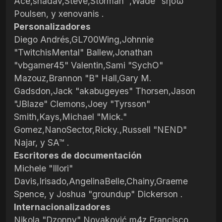
Ace,shadav,Steve,Storman™,Wade "sησω"
Poulsen, y xenovanis .
Personalizadores
Diego Andrés,GL700Wing,Johnnie
"TwitchisMental" Ballew,Jonathan
"vbgamer45" Valentin,Sami "SychO"
Mazouz,Brannon "B" Hall,Gary M.
Gadsdon,Jack "akabugeyes" Thorsen,Jason
"JBlaze" Clemons,Joey "Tyrsson"
Smith,Kays,Michael "Mick."
Gomez,NanoSector,Ricky.,Russell "NEND"
Najar, y SA™ .
Escritores de documentación
Michele "Illori"
Davis,Irisado,AngelinaBelle,Chainy,Graeme
Spence, y Joshua "groundup" Dickerson .
Internacionalizadores
Nikola "Dzonny" Novaković,m4z,Francisco