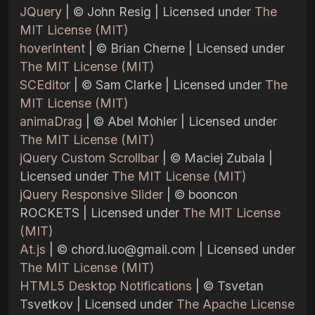
JQuery
| © John Resig | Licensed under
The
MIT License (MIT)
hoverIntent
| © Brian Cherne | Licensed under
The MIT License (MIT)
SCEditor
| © Sam Clarke | Licensed under
The
MIT License (MIT)
animaDrag
| © Abel Mohler | Licensed under
The MIT License (MIT)
jQuery Custom Scrollbar
| © Maciej Zubala |
Licensed under
The MIT License (MIT)
jQuery Responsive Slider
| © booncon
ROCKETS | Licensed under
The MIT License
(MIT)
At.js
| ©
chord.luo@gmail.com
| Licensed under
The MIT License (MIT)
HTML5 Desktop Notifications
| © Tsvetan
Tsvetkov | Licensed under
The Apache License