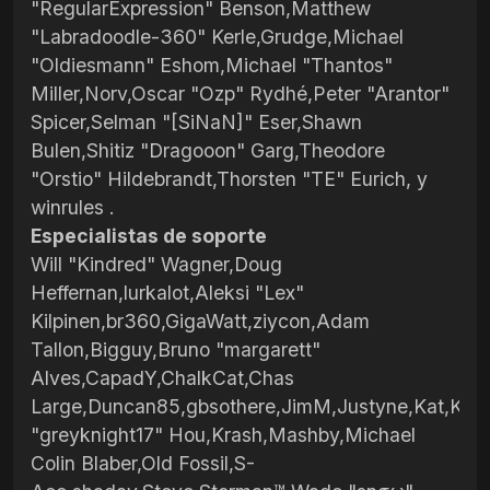
"RegularExpression" Benson,Matthew
"Labradoodle-360" Kerle,Grudge,Michael
"Oldiesmann" Eshom,Michael "Thantos"
Miller,Norv,Oscar "Ozp" Rydhé,Peter "Arantor"
Spicer,Selman "[SiNaN]" Eser,Shawn
Bulen,Shitiz "Dragooon" Garg,Theodore
"Orstio" Hildebrandt,Thorsten "TE" Eurich, y
winrules .
Especialistas de soporte
Will "Kindred" Wagner,Doug
Heffernan,lurkalot,Aleksi "Lex"
Kilpinen,br360,GigaWatt,ziycon,Adam
Tallon,Bigguy,Bruno "margarett"
Alves,CapadY,ChalkCat,Chas
Large,Duncan85,gbsothere,JimM,Justyne,Kat,Kevi
"greyknight17" Hou,Krash,Mashby,Michael
Colin Blaber,Old Fossil,S-