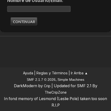
Nombre de Usuario/Email:
|
|
Ayuda
Reglas y Términos
Ir Arriba ▲
,
SMF 2.1.7 © 2026
Simple Machines
DarkModern by
| Updated for SMF 2.1 By
Crip
TheCripZone
In fond memory of Lesmond (Leslie Pole) taken too soon
R.I.P