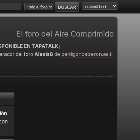
El foro del Aire Comprimido
SPONIBLE EN TAPATALK¡
rador del foro
Alexis8
de
perdigoncabezon.es.tl
ión.
con