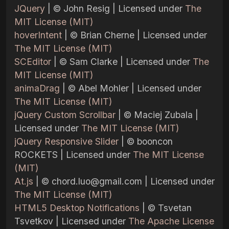
JQuery
| © John Resig | Licensed under
The
MIT License (MIT)
hoverIntent
| © Brian Cherne | Licensed under
The MIT License (MIT)
SCEditor
| © Sam Clarke | Licensed under
The
MIT License (MIT)
animaDrag
| © Abel Mohler | Licensed under
The MIT License (MIT)
jQuery Custom Scrollbar
| © Maciej Zubala |
Licensed under
The MIT License (MIT)
jQuery Responsive Slider
| © booncon
ROCKETS | Licensed under
The MIT License
(MIT)
At.js
| ©
chord.luo@gmail.com
| Licensed under
The MIT License (MIT)
HTML5 Desktop Notifications
| © Tsvetan
Tsvetkov | Licensed under
The Apache License