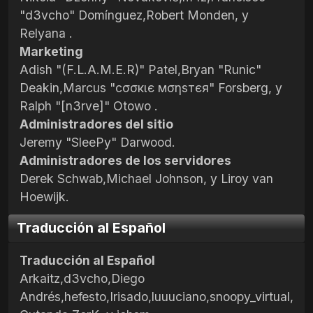
"d3vcho" Domínguez,Robert Monden, y
Relyana .
Marketing
Adish "(F.L.A.M.E.R)" Patel,Bryan "Runic"
Deakin,Marcus "cσσкιє мσηѕтєя" Forsberg, y
Ralph "[n3rve]" Otowo .
Administradores del sitio
Jeremy "SleePy" Darwood.
Administradores de los servidores
Derek Schwab,Michael Johnson, y Liroy van
Hoewijk.
Traducción al Español
Traducción al Español
Arkaitz,d3vcho,Diego
Andrés,hefesto,Irisado,luuuciano,snoopy_virtual,R