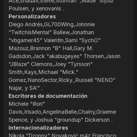
Ace,shadav,Steve,Storman™,Wade "sησω"
Poulsen, y xenovanis .
Personalizadores
Diego Andrés,GL700Wing,Johnnie
"TwitchisMental" Ballew,Jonathan
"vbgamer45" Valentin,Sami "SychO"
Mazouz,Brannon "B" Hall,Gary M.
Gadsdon,Jack "akabugeyes" Thorsen,Jason
"JBlaze" Clemons,Joey "Tyrsson"
Smith,Kays,Michael "Mick."
Gomez,NanoSector,Ricky.,Russell "NEND"
Najar, y SA™ .
Escritores de documentación
Michele "Illori"
Davis,Irisado,AngelinaBelle,Chainy,Graeme
Spence, y Joshua "groundup" Dickerson .
Internacionalizadores
Nikola "Dzonny" Novaković,m4z,Francisco