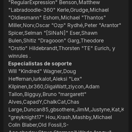
"RegularExpression" Benson,Matthew
"Labradoodle-360" Kerle,Grudge,Michael
"Oldiesmann" Eshom,Michael "Thantos"
Miller,Norv,Oscar "Ozp" Rydhé,Peter "Arantor"
Spicer,Selman "[SiNaN]" Eser,Shawn
Bulen,Shitiz "Dragooon" Garg,Theodore
"Orstio" Hildebrandt,Thorsten "TE" Eurich, y
winrules .
Especialistas de soporte
Will "Kindred" Wagner,Doug
Heffernan,lurkalot,Aleksi "Lex"
Kilpinen,br360,GigaWatt,ziycon,Adam
Tallon,Bigguy,Bruno "margarett"
Alves,CapadY,ChalkCat,Chas
Large,Duncan85,gbsothere,JimM,Justyne,Kat,Kevi
"greyknight17" Hou,Krash,Mashby,Michael
Colin Blaber,Old Fossil,S-