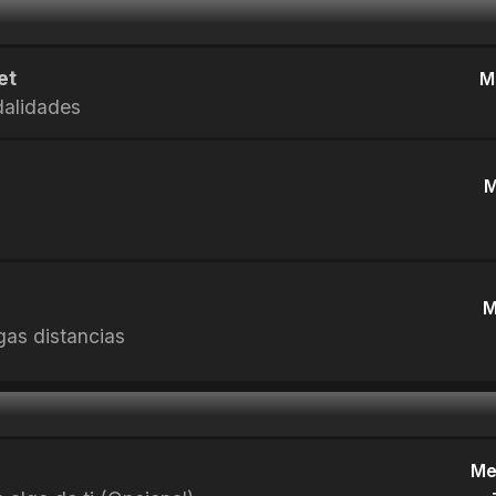
et
M
dalidades
M
M
rgas distancias
Me