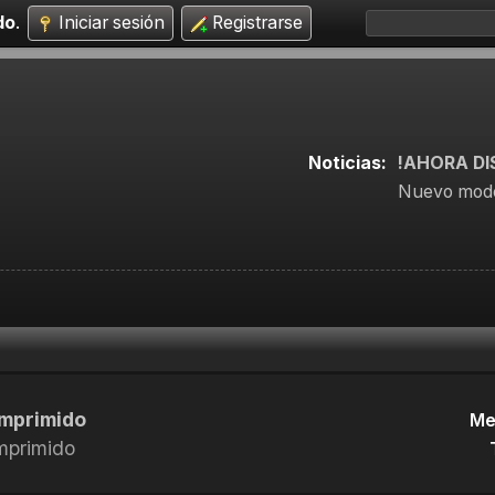
do
.
Iniciar sesión
Registrarse
Noticias:
!AHORA DI
Nuevo mode
omprimido
Me
omprimido