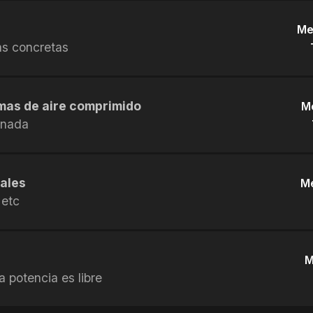
Me
as concretas
mas de aire comprimido
M
 nada
uales
Me
 etc
M
 potencia es libre