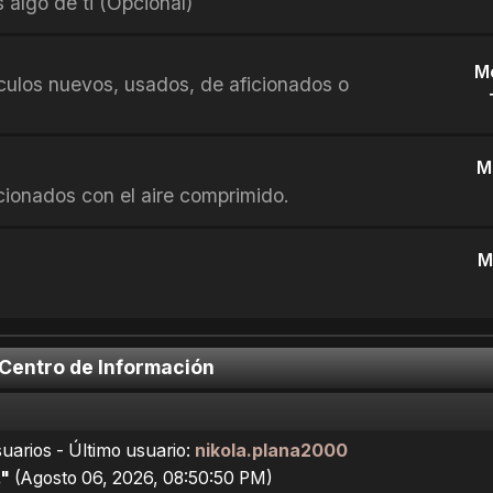
 algo de ti (Opcional)
M
culos nuevos, usados, de aficionados o
M
cionados con el aire comprimido.
M
 Centro de Información
arios - Último usuario:
nikola.plana2000
"
(Agosto 06, 2026, 08:50:50 PM)