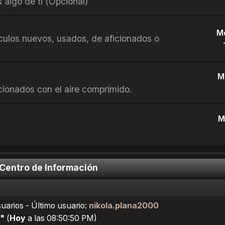
 algo de ti (Opcional)
M
culos nuevos, usados, de aficionados o
M
cionados con el aire comprimido.
M
 Centro de Información
arios - Último usuario:
nikola.plana2000
"
(
Hoy
a las 08:50:50 PM)