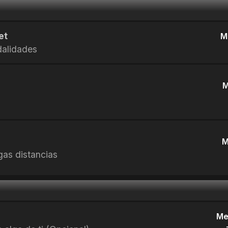
et
M
dalidades
M
M
rgas distancias
Me