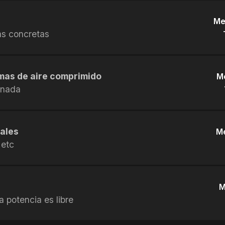
Me
as concretas
mas de aire comprimido
M
 nada
uales
Me
 etc
M
 potencia es libre