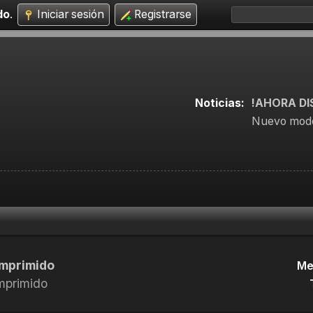
do
.
Iniciar sesión
Registrarse
Noticias:
!AHORA DI
Nuevo mode
omprimido
Me
omprimido