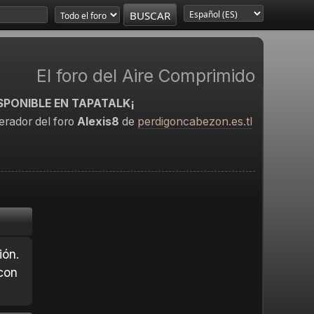
El foro del Aire Comprimido
SPONIBLE EN TAPATALK¡
rador del foro
Alexis8
de
perdigoncabezon.es.tl
ión.
con