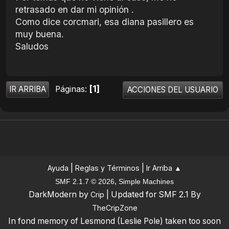
retrasado en dar mi opinión .
Como dice corcmari, esa diana pasillero es
muy buena.
Saludos
1
Páginas
IR ARRIBA
ACCIONES DEL USUARIO
|
|
Ayuda
Reglas y Términos
Ir Arriba ▲
,
SMF 2.1.7 © 2026
Simple Machines
DarkModern by
| Updated for SMF 2.1 By
Crip
TheCripZone
In fond memory of Lesmond (Leslie Pole) taken too soon