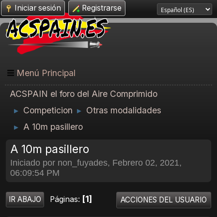
Iniciar sesión
Registrarse
Menú Principal
ACSPAIN el foro del Aire Comprimido
Competicion
Otras modalidades
►
►
A 10m pasillero
►
A 10m pasillero
Iniciado por non_fuyades, Febrero 02, 2021,
06:09:54 PM
1
Páginas
IR ABAJO
ACCIONES DEL USUARIO