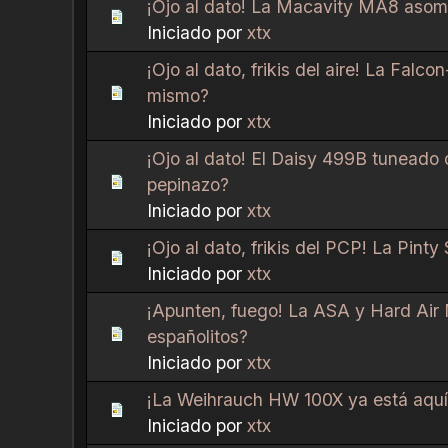
¡Ojo al dato! La Macavity MA8 asoma
Iniciado por
xtx
¡Ojo al dato, frikis del aire! La Falc
mismo?
Iniciado por
xtx
¡Ojo al dato! El Daisy 499B tuneado 
pepinazo?
Iniciado por
xtx
¡Ojo al dato, frikis del PCP! La Pint
Iniciado por
xtx
¡Apunten, fuego! La ASA y Hard Air 
españolitos?
Iniciado por
xtx
¡La Weihrauch HW 100X ya está aquí,
Iniciado por
xtx