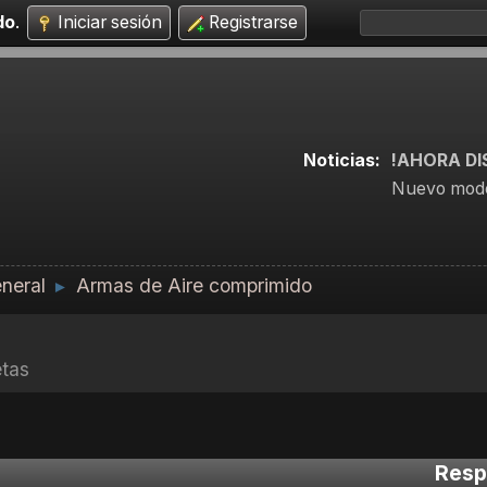
do
.
Iniciar sesión
Registrarse
Noticias:
!AHORA DI
Nuevo mode
neral
Armas de Aire comprimido
►
etas
Resp