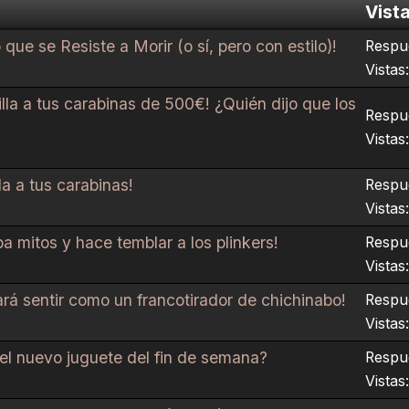
Vist
que se Resiste a Morir (o sí, pero con estilo)!
Respue
Vistas
la a tus carabinas de 500€! ¿Quién dijo que los
Respue
Vistas
a a tus carabinas!
Respue
Vistas
 mitos y hace temblar a los plinkers!
Respue
Vistas:
rá sentir como un francotirador de chichinabo!
Respue
Vistas:
el nuevo juguete del fin de semana?
Respue
Vistas: