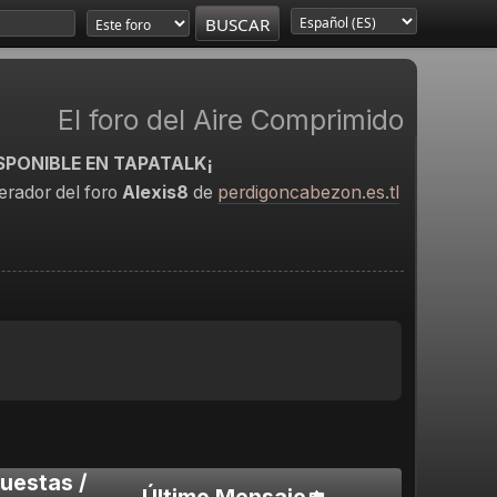
El foro del Aire Comprimido
SPONIBLE EN TAPATALK¡
rador del foro
Alexis8
de
perdigoncabezon.es.tl
uestas
/
Último Mensaje