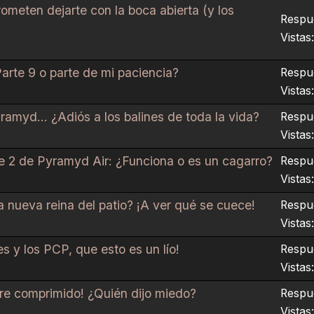
rometen dejarte con la boca abierta (y los
Respue
Vistas:
arte 9 o parte de mi paciencia?
Respue
Vistas
yramyd... ¿Adiós a los balines de toda la vida?
Respue
Vistas
rte 2 de Pyramyd Air: ¿Funciona o es un cagarro?
Respue
Vistas
 nueva reina del patio? ¡A ver qué se cuece!
Respue
Vistas:
es y los PCP, que esto es un lío!
Respue
Vistas
ire comprimido! ¿Quién dijo miedo?
Respue
Vistas