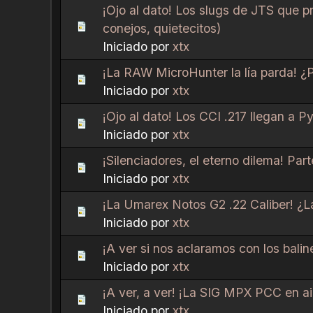
¡Ojo al dato! Los slugs de JTS que p
conejos, quietecitos)
Iniciado por
xtx
¡La RAW MicroHunter la lía parda! ¿P
Iniciado por
xtx
¡Ojo al dato! Los CCI .217 llegan a P
Iniciado por
xtx
¡Silenciadores, el eterno dilema! Pa
Iniciado por
xtx
¡La Umarex Notos G2 .22 Caliber! ¿La
Iniciado por
xtx
¡A ver si nos aclaramos con los balin
Iniciado por
xtx
¡A ver, a ver! ¡La SIG MPX PCC en a
Iniciado por
xtx