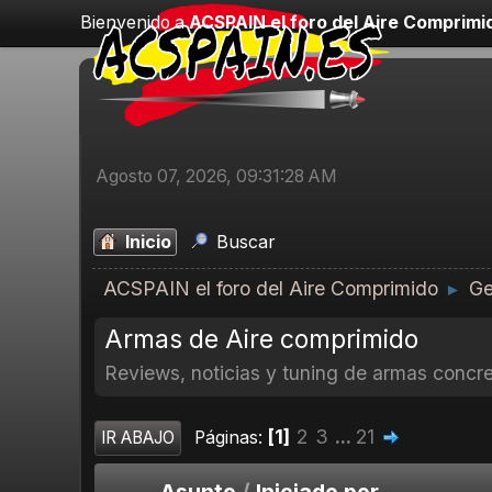
Bienvenido a
ACSPAIN el foro del Aire Comprimi
Agosto 07, 2026, 09:31:28 AM
Inicio
Buscar
ACSPAIN el foro del Aire Comprimido
Ge
►
Armas de Aire comprimido
Reviews, noticias y tuning de armas concr
1
2
3
...
21
Páginas
IR ABAJO
Asunto
/
Iniciado por