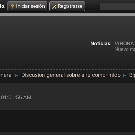
do
.
Iniciar sesión
Registrarse
Noticias:
!AHORA 
Nuevo mo
neral
Discusion general sobre aire comprimido
Bí
►
►
, 01:01:56 AM