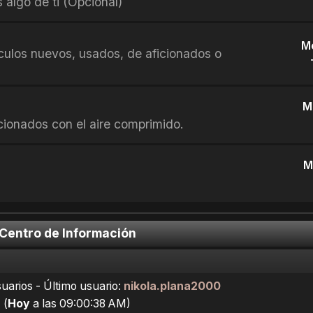
 algo de ti (Opcional)
M
culos nuevos, usados, de aficionados o
M
cionados con el aire comprimido.
M
 Centro de Información
arios - Último usuario:
nikola.plana2000
"
(
Hoy
a las 09:00:38 AM)