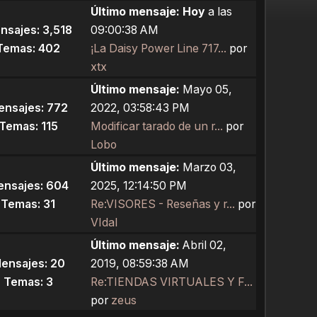
Último mensaje:
Hoy
a las
nsajes: 3,518
09:00:38 AM
Temas: 402
¡La Daisy Power Line 717...
por
xtx
Último mensaje:
Mayo 05,
ensajes: 772
2022, 03:58:43 PM
Temas: 115
Modificar tarado de un r...
por
Lobo
Último mensaje:
Marzo 03,
nsajes: 604
2025, 12:14:50 PM
Temas: 31
Re:VISORES - Reseñas y r...
por
VIdal
Último mensaje:
Abril 02,
ensajes: 20
2019, 08:59:38 AM
Temas: 3
Re:TIENDAS VIRTUALES Y F...
por
zeus