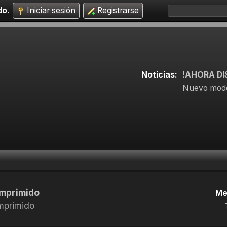
do
.
Iniciar sesión
Registrarse
Noticias:
!AHORA DI
Nuevo mode
omprimido
Me
omprimido