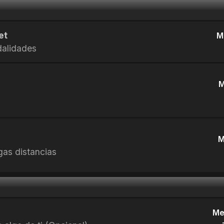
et
M
dalidades
M
M
rgas distancias
Me