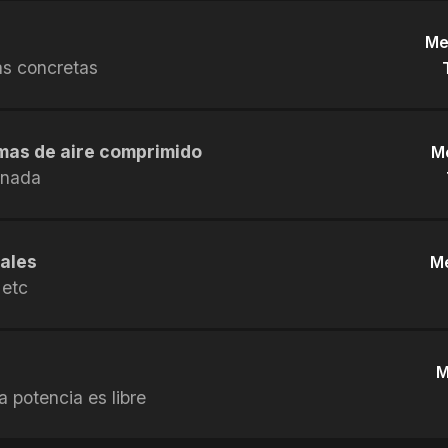
Me
as concretas
mas de aire comprimido
M
 nada
uales
Me
 etc
M
 potencia es libre