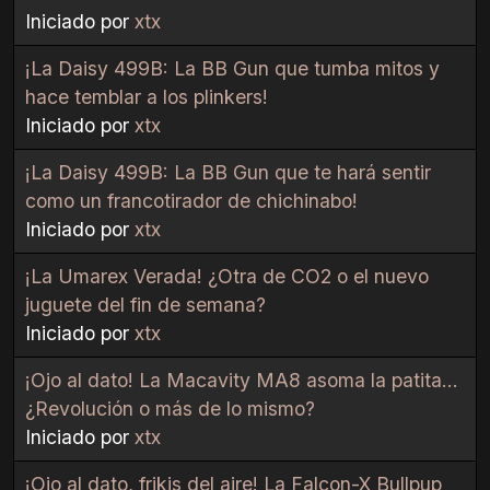
Iniciado por
xtx
¡La Daisy 499B: La BB Gun que tumba mitos y
hace temblar a los plinkers!
Iniciado por
xtx
¡La Daisy 499B: La BB Gun que te hará sentir
como un francotirador de chichinabo!
Iniciado por
xtx
¡La Umarex Verada! ¿Otra de CO2 o el nuevo
juguete del fin de semana?
Iniciado por
xtx
¡Ojo al dato! La Macavity MA8 asoma la patita...
¿Revolución o más de lo mismo?
Iniciado por
xtx
¡Ojo al dato, frikis del aire! La Falcon-X Bullpup