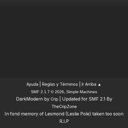
|
|
Ayuda
Reglas y Términos
Ir Arriba ▲
,
SMF 2.1.7 © 2026
Simple Machines
DarkModern by
| Updated for SMF 2.1 By
Crip
TheCripZone
In fond memory of Lesmond (Leslie Pole) taken too soon
R.I.P