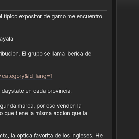
el tipico expositor de gamo me encuentro
ayala.
bucion. El grupo se llama iberica de
r=category&id_lang=1
e daystate en cada provincia.
egunda marca, por eso venden la
o que tiene la misma accion que la
tc, la optica favorita de los ingleses. He