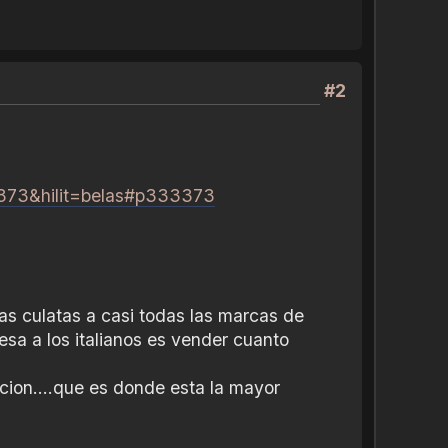
#2
3373&hilit=belas#p333373
las culatas a casi todas las marcas de
esa a los italianos es vender cuanto
cion....que es donde esta la mayor