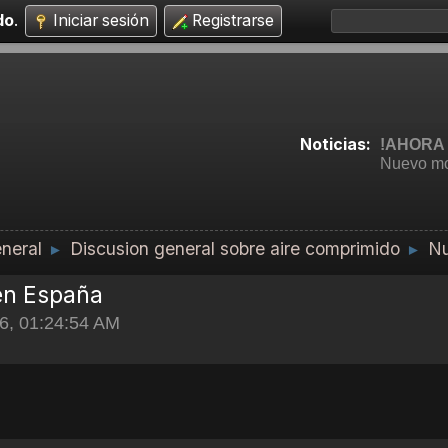
do
.
Iniciar sesión
Registrarse
Noticias:
!AHORA 
Nuevo mo
neral
Discusion general sobre aire comprimido
Nu
►
►
 en España
16, 01:24:54 AM