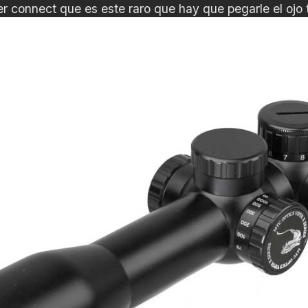
er connect que es este raro que hay que pegarle el ojo