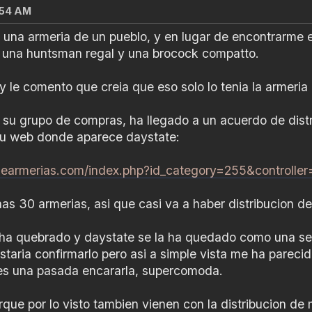
4:54 AM
 una armeria de un pueblo, y en lugar de encontrarme 
, una huntsman regal y una brocock compatto.
y le comento que creia que eso solo lo tenia la armeria 
u grupo de compras, ha llegado a un acuerdo de distri
 su web donde aparece daystate:
cadearmerias.com/index.php?id_category=255&controlle
nas 30 armerias, asi que casi va a haber distribucion d
k ha quebrado y daystate se la ha quedado como una s
aria confirmarlo pero asi a simple vista me ha parecid
s una pasada encararla, supercomoda.
que por lo visto tambien vienen con la distribucion de m