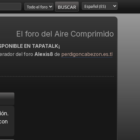
El foro del Aire Comprimido
SPONIBLE EN TAPATALK¡
rador del foro
Alexis8
de
perdigoncabezon.es.tl
ión.
con