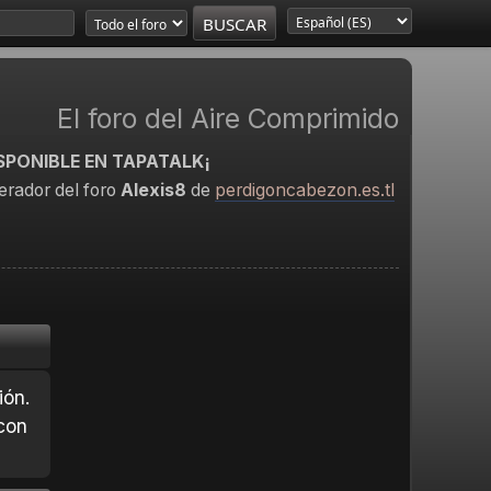
El foro del Aire Comprimido
SPONIBLE EN TAPATALK¡
rador del foro
Alexis8
de
perdigoncabezon.es.tl
ión.
con