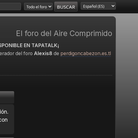
El foro del Aire Comprimido
SPONIBLE EN TAPATALK¡
rador del foro
Alexis8
de
perdigoncabezon.es.tl
ión.
con