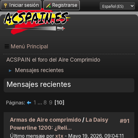
Iniciar sesión
Registrarse
Menú Principal
ACSPAIN el foro del Aire Comprimido
Mensajes recientes
►
Mensajes recientes
1
...
8
9
10
Páginas
Armas de Aire comprimido
/
La Daisy
#91
Powerline 1200: ¿Reli...
Último mensaje por
xtx
- Mayo 19, 2026, 09:04:11