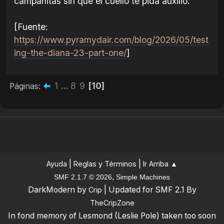
campanitas sin que el cuello te pida auxilio.
[Fuente:
https://www.pyramydair.com/blog/2026/05/test
ing-the-diana-23-part-one/
]
1
...
8
9
10
Páginas
|
|
Ayuda
Reglas y Términos
Ir Arriba ▲
,
SMF 2.1.7 © 2026
Simple Machines
DarkModern by
| Updated for SMF 2.1 By
Crip
TheCripZone
In fond memory of Lesmond (Leslie Pole) taken too soon