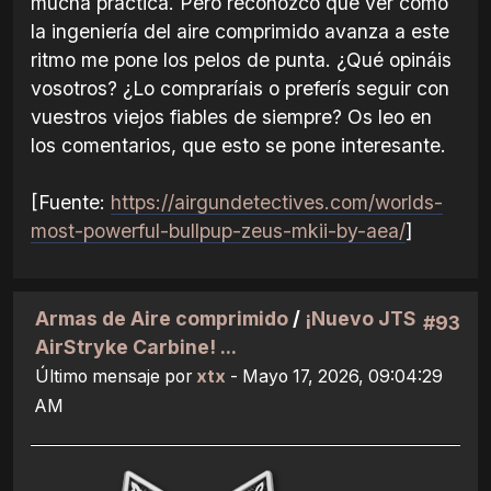
mucha práctica. Pero reconozco que ver cómo
la ingeniería del aire comprimido avanza a este
ritmo me pone los pelos de punta. ¿Qué opináis
vosotros? ¿Lo compraríais o preferís seguir con
vuestros viejos fiables de siempre? Os leo en
los comentarios, que esto se pone interesante.
[Fuente:
https://airgundetectives.com/worlds-
most-powerful-bullpup-zeus-mkii-by-aea/
]
Armas de Aire comprimido
/
¡Nuevo JTS
#93
AirStryke Carbine! ...
Último mensaje por
xtx
- Mayo 17, 2026, 09:04:29
AM