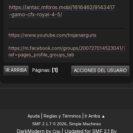
https://antac.mforos.mobi/1616462/9143417
-gamo-cfx-royal-4-5/
https://www.youtube.com/trojanairguns
https://m.facebook.com/groups/200727014523041/?
ref=pages_profile_groups_tab
1
Páginas
IR ARRIBA
ACCIONES DEL USUARIO
|
|
Ayuda
Reglas y Términos
Ir Arriba ▲
,
SMF 2.1.7 © 2026
Simple Machines
DarkModern by
| Updated for SMF 2.1 By
Crip