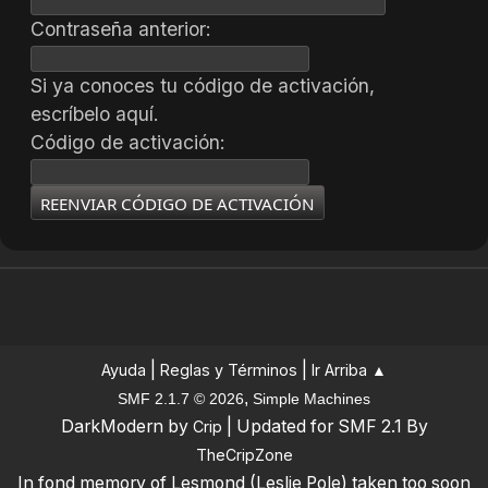
Contraseña anterior:
Si ya conoces tu código de activación,
escríbelo aquí.
Código de activación:
|
|
Ayuda
Reglas y Términos
Ir Arriba ▲
,
SMF 2.1.7 © 2026
Simple Machines
DarkModern by
| Updated for SMF 2.1 By
Crip
TheCripZone
In fond memory of Lesmond (Leslie Pole) taken too soon