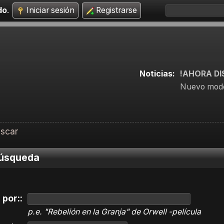
do
.
Iniciar sesión
Registrarse
Noticias:
!AHORA DI
Nuevo mode
scar
búsqueda
 por::
p.e.
"Rebelión en la Granja" de Orwell -película