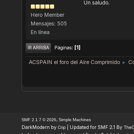
Un saludo.
Hero Member
Mensajes: 505
En línea
1
Páginas
IR ARRIBA
ACSPAIN el foro del Aire Comprimido
Co
►
,
SMF 2.1.7 © 2026
Simple Machines
DarkModern by
| Updated for SMF 2.1 By
Crip
TheC