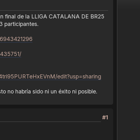
 gran final de la LLIGA CATALANA DE BR25
 participantes.
466943421296
1435751/
04tri95PURTeHxEVnM/edit?usp=sharing
o no habría sido ni un éxito ni posible.
#1