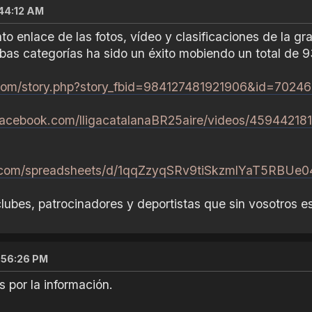
:44:12 AM
to enlace de las fotos, vídeo y clasificaciones de la
as categorías ha sido un éxito mobiendo un total de 93
.com/story.php?story_fbid=984127481921906&id=702
facebook.com/lligacatalanaBR25aire/videos/45944218
le.com/spreadsheets/d/1qqZzyqSRv9tiSkzmlYaT5RBUe
lubes, patrocinadores y deportistas que sin vosotros est
:56:26 PM
 por la información.