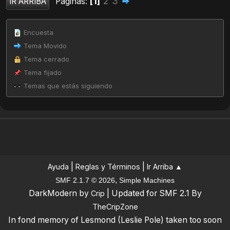
1
2
3
Páginas
IR ARRIBA
Encuesta
Tema Movido
Tema cerrado
Tema fijado
Temas que estás siguiendo
|
|
Ayuda
Reglas y Términos
Ir Arriba ▲
,
SMF 2.1.7 © 2026
Simple Machines
DarkModern by
| Updated for SMF 2.1 By
Crip
TheCripZone
In fond memory of Lesmond (Leslie Pole) taken too soon