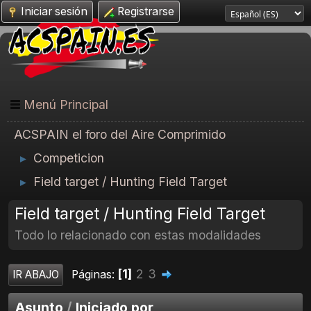
Iniciar sesión
Registrarse
Menú Principal
ACSPAIN el foro del Aire Comprimido
Competicion
►
Field target / Hunting Field Target
►
Field target / Hunting Field Target
Todo lo relacionado con estas modalidades
1
2
3
Páginas
IR ABAJO
Asunto
/
Iniciado por