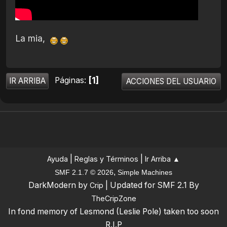
La mia,
1
Páginas
IR ARRIBA
ACCIONES DEL USUARIO
|
|
Ayuda
Reglas y Términos
Ir Arriba ▲
,
SMF 2.1.7 © 2026
Simple Machines
DarkModern by
| Updated for SMF 2.1 By
Crip
TheCripZone
In fond memory of Lesmond (Leslie Pole) taken too soon
R.I.P