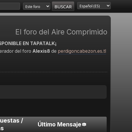
El foro del Aire Comprimido
SPONIBLE EN TAPATALK¡
rador del foro
Alexis8
de
perdigoncabezon.es.tl
uestas
/
Último Mensaje
as