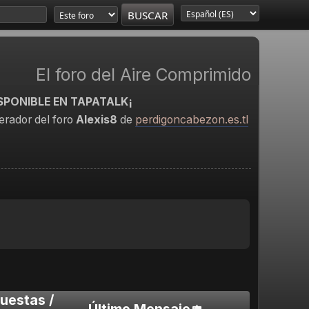
El foro del Aire Comprimido
SPONIBLE EN TAPATALK¡
rador del foro
Alexis8
de
perdigoncabezon.es.tl
uestas
/
Último Mensaje