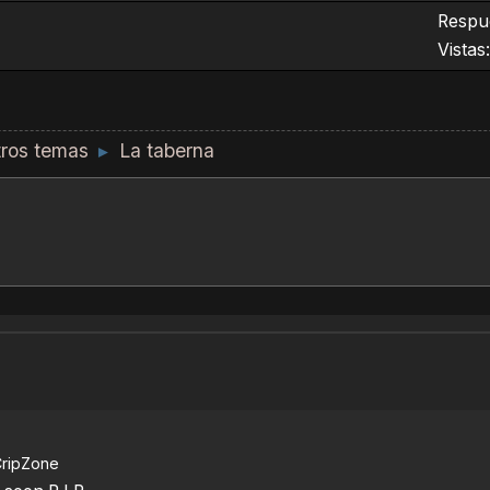
Respue
Vistas
ros temas
La taberna
►
ripZone