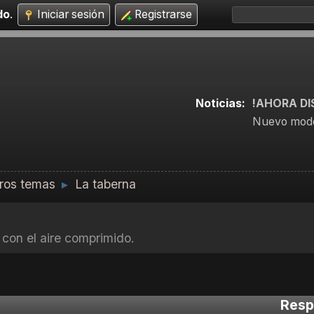
do
.
Iniciar sesión
Registrarse
Noticias:
!AHORA DI
Nuevo mode
ros temas
La taberna
►
con el aire comprimido.
Resp