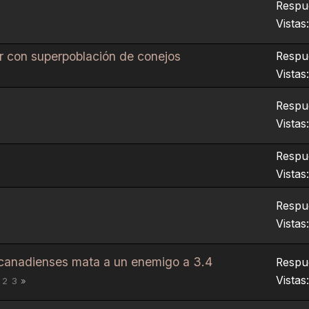
Respue
Vistas
bar con superpoblación de conejos
Respue
Vistas
Respue
Vistas
Respue
Vistas
Respue
Vistas
s canadienses mata a un enemigo a 3.4
Respue
Vistas
2
3