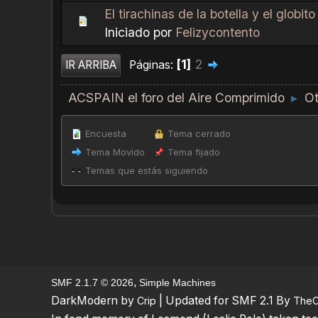
El tirachinas de la botella y el globito
Iniciado por
Felizycontento
1
2
Páginas
IR ARRIBA
ACSPAIN el foro del Aire Comprimido
Ot
►
Encuesta
Tema cerrado
Tema Movido
Tema fijado
Temas que estás siguiendo
,
SMF 2.1.7 © 2026
Simple Machines
DarkModern by
| Updated for SMF 2.1 By
Crip
TheC