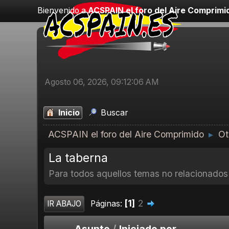
Bienvenido a
ACSPAIN el foro del Aire Comprimi
Agosto 06, 2026, 09:12:06 AM
Inicio
Buscar
ACSPAIN el foro del Aire Comprimido
Ot
►
La taberna
Para todos aquellos temas no relacionados 
1
2
Páginas
IR ABAJO
Asunto
/
Iniciado por